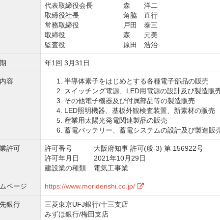
代表取締役会長
森 洋二
取締役社長
角脇 直行
常務取締役
戸田 泰三
取締役
森 元美
監査役
原田 浩治
期
年1回 3月31日
内容
半導体素子をはじめとする各種電子部品の販売
スイッチング電源、LED用電源の設計及び製造販
その他電子機器及び付属部品等の製造販売
LED照明機器、基板外観検査装置、新素材の販売
産業用太陽光発電関連製品の販売
蓄電バッテリー、蓄電システムの設計及び製造販
業許可
許可番号
大阪府知事 許可(般-3) 第 156922号
許可年月日
2021年10月29日
建設業の種類
電気工事業
ムページ
https://www.moridenshi.co.jp/
先銀行
三菱東京UFJ銀行/十三支店
みずほ銀行/梅田支店