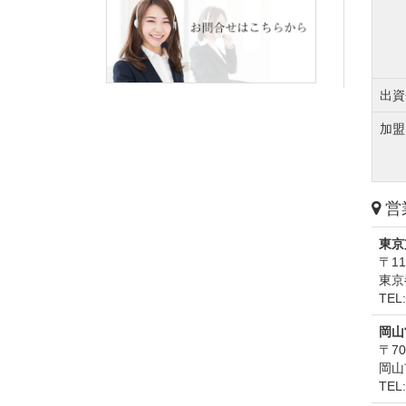
出資
加盟
営
東京
〒11
東京
TEL:
岡山
〒70
岡山
TEL: