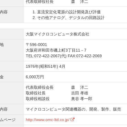
代表取締役社長
森 洋二
内容
直流安定化電源の設計開発及び評価
その他アナログ、デジタルの回路設計
大阪マイクロコンピュータ株式会社
地
〒596-0001
大阪府岸和田市磯上町3丁目11－7
TEL:072-422-2067(代) FAX:072-422-2069
1976年(昭和51年) 4月
金
6,000万円
代表取締役会長
森 洋二
取締役社長
吉田 孝雄
取締役相談役
奥谷 孝一郎
内容
マイクロコンピュータ関連機器の、開発、製作、販売
ムページ
http://www.omc-ltd.co.jp/