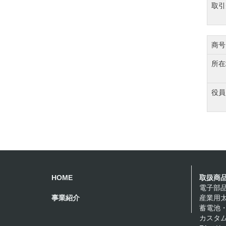
取引
商号
所在
役員
HOME
取扱商
電子部
事業紹介
産業用
蓄電池
カスタム