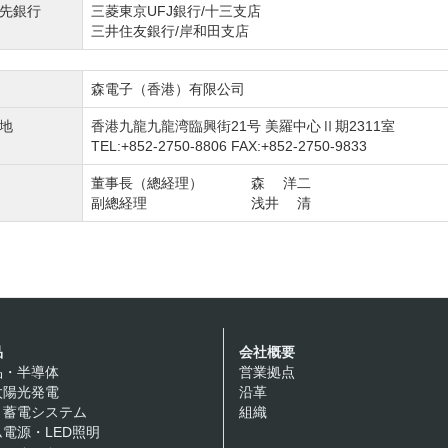
先銀行
三菱東京UFJ銀行/十三支店
三井住友銀行/岸和田支店
森電子（香港）有限公司
地
香港九龍九龍湾臨興街21号 美羅中心Ⅱ期2311室
TEL:+852-2750-8806 FAX:+852-2750-9833
董事長（總経理）
森 洋二
副總経理
浅井 清
品
会社概要
品・半導体
営業拠点
太陽光発電
沿革
・蓄電システム
組織
電源・LED照明