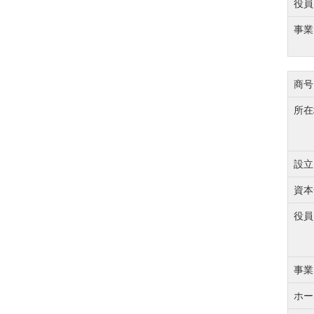
役員
事業
商号
所在
設立
資本
役員
事業
ホー