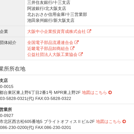
三井住友銀行/十三支店
阿波銀行/北大阪支店
北おおさか信用金庫/十三営業部
池田泉州銀行/新大阪支店
企業
大阪中小企業投資育成株式会社
団体紹介
全国電子部品流通連合会
近畿電子部品卸商組合
公益社団法人大阪工業協会
業所所在地
支店
0-0015
都台東区東上野6丁目2番1号 MPR東上野2F
地図はこちら
03-5828-0321(代) FAX:03-5828-0322
営業所
0-0927
市北区西古松605番地5 ブライトオフィスⅡビル2F
地図はこちら
086-230-0200(代) FAX:086-230-0201