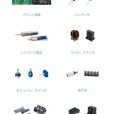
2021年10月29日 一般建設業の許可を取得しまし
お知らせ
た。
この度、モリ電子工業株式会社は一般建設業許可を
プリント基板
コンデンサ
取得致しました。
内容は以下の通りとなります。
許可番号
大阪府知事 許可(般-3) 第 156922号
許可年月日
2021年10月29日
建設業の種類
電気工事業
シリコーン製品
コイル、トランス
ボリューム、スイッチ
端子台