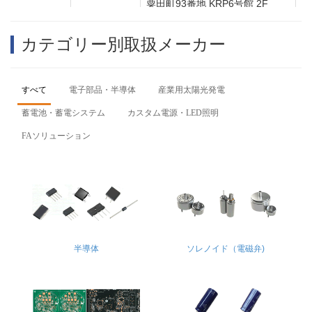
粟田町93番地 KRP6号館 2F
業務開始日
2023年5月22日（月）
カテゴリー別取扱メーカー
2022年11月8日(火)～11月9日(水) 京都市勧業館み
展示会
やこめっせで開催される「第1回 地域×Tech京都」
すべて
電子部品・半導体
産業用太陽光発電
に出展します
蓄電池・蓄電システム
カスタム電源・LED照明
FAソリューション
2022年3月16日(水)～3月18日(金) 東京ビックサイ
展示会
トで開催される「第12回 国際スマートグリッド
EXPO春」に出展します
半導体
ソレノイド（電磁弁)