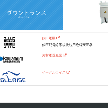
鶴田電機
低圧配電線系統接続用絶縁変圧器
河村電器産業
イーグルライズ