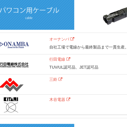
オーナンバ
自社工場で電線から最終製品まで一貫生産
行田電線
TUV/UL認可品、JET認可品
三鈴
木谷電器