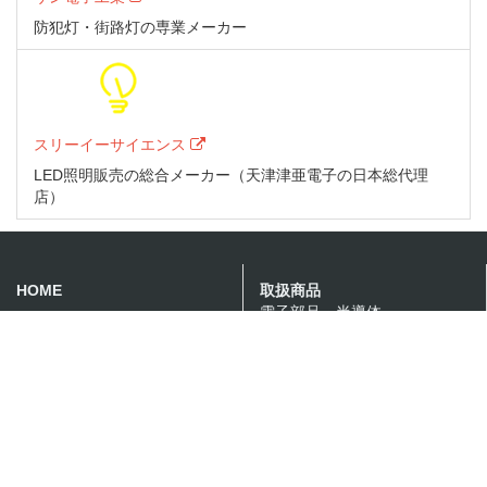
防犯灯・街路灯の専業メーカー
スリーイーサイエンス
LED照明販売の総合メーカー（天津津亜電子の日本総代理
店）
HOME
取扱商品
電子部品・半導体
事業紹介
産業用太陽光発電
蓄電池・蓄電システム
カスタム電源・LED照明
FAソリューション
会社概要
採用情報
営業拠点