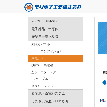
カテゴリー別 取扱メーカー
電子部品・半導体
産業用太陽光発電
太陽光パネル
パワーコンディショナ
変電設備
接続箱・集電箱
監視モニタリング
PVケーブル
ダウントランス
蓄電池・蓄電システム
カスタム電源・LED照明