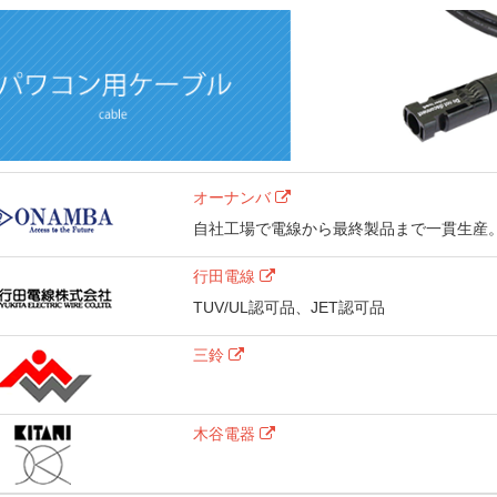
オーナンバ
自社工場で電線から最終製品まで一貫生産
行田電線
TUV/UL認可品、JET認可品
三鈴
木谷電器