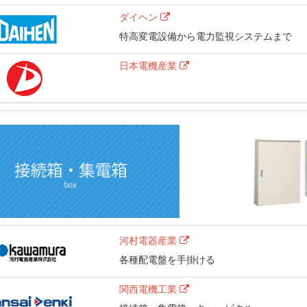
ダイヘン
特高変電設備から電力監視システムまで
日本電機産業
河村電器産業
各種配電盤を手掛ける
関西電機工業